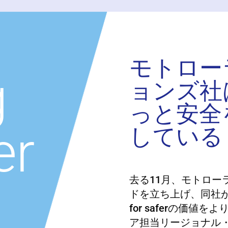
モトロー
g
ョンズ社
っと安全
er
している
去る11月、モトロー
ドを立ち上げ、同社が行
for saferの価
ア担当リージョナル