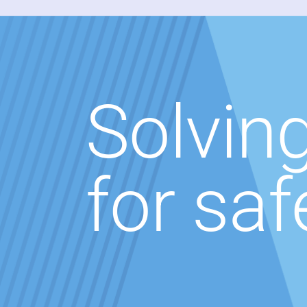
Solvin
for saf