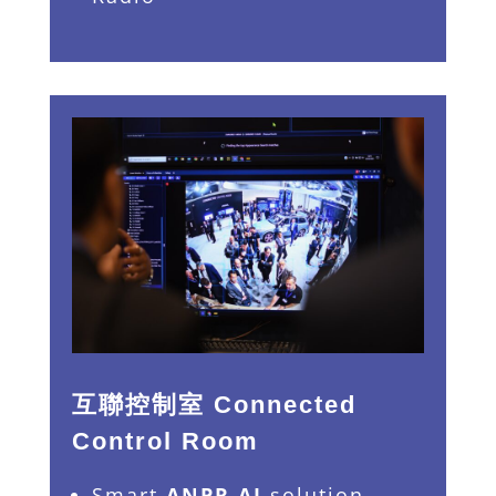
互聯控制室 Connected
Control Room
Smart
ANPR AI
solution