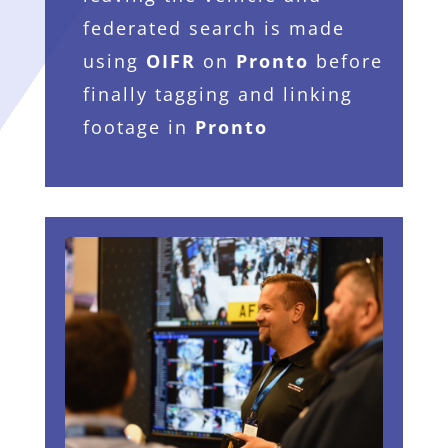
federated search is made
using
OIFR
on
Pronto
before
finally tagging and linking
footage in
Pronto