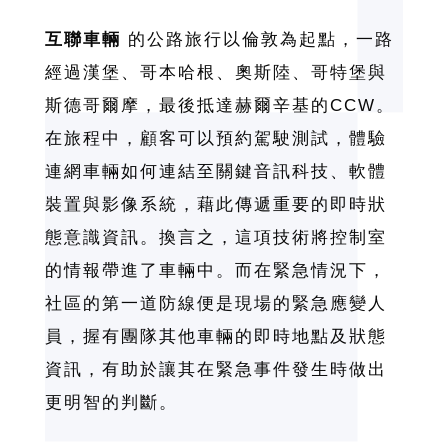
互聯車輛
的公路旅行以倫敦為起點，一路
經過漢堡、哥本哈根、奧斯陸、哥特堡與
斯德哥爾摩，最後抵達赫爾辛基的CCW。
在旅程中，顧客可以預約駕駛測試，體驗
連網車輛如何連結至關鍵音訊科技、軟體
裝置與影像系統，藉此傳遞重要的即時狀
態意識資訊。換言之，這項技術將控制室
繁體中文
的情報帶進了車輛中。而在緊急情況下，
日本語
社區的第一道防線便是現場的緊急應變人
員，握有團隊其他車輛的即時地點及狀態
English
資訊，有助於讓其在緊急事件發生時做出
更明智的判斷。